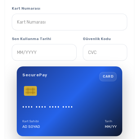
Kart Numarası
Son Kullanma Tarihi
Güvenlik Kodu
SecurePay
CARD
***
CVC
•••• •••• •••• ••••
Güvenlik kodu kartın arka yüzünde yer alır
Kart Sahibi
Tarih
AD SOYAD
MM/YY